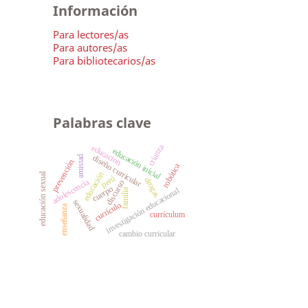
Información
Para lectores/as
Para autores/as
Para bibliotecarios/as
Palabras clave
crianza
educacion
educación inicial
diseño curricular
amistad
prevención
robótica
educación
educación sexual
perú
drogas
adolescencia
discurso
cuerpo
investigación educacional
familia
sexualidad
currículo
enseñanza
currículum
cambio curricular