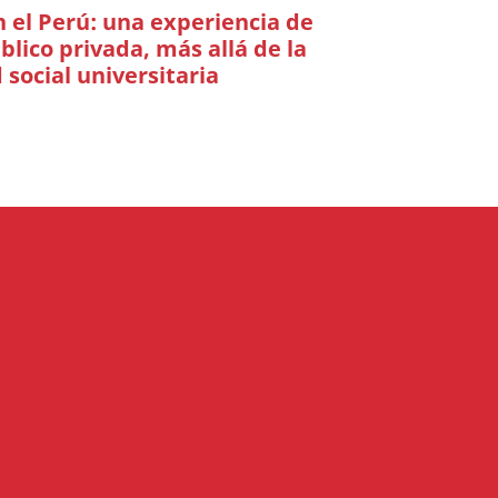
 el Perú: una experiencia de
blico privada, más allá de la
 social universitaria