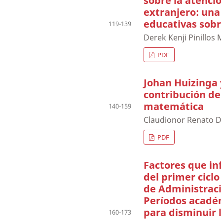
sobre la atenció
extranjero: una
educativas sobr
119-139
Derek Kenji Pinillos
PDF
Johan Huizinga y
contribución de l
matemática
140-159
Claudionor Renato D
PDF
Factores que in
del primer ciclo
de Administraci
Períodos académ
para disminuir 
160-173