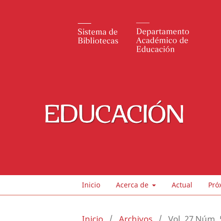
Inicio
Acerca de
Actual
Pró
Inicio
/
Archivos
/
Vol. 27 Núm. 