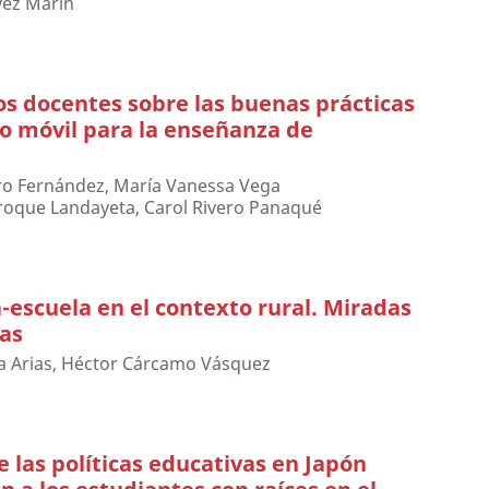
vez Marín
os docentes sobre las buenas prácticas
vo móvil para la enseñanza de
rro Fernández, María Vanessa Vega
iroque Landayeta, Carol Rivero Panaqué
a-escuela en el contexto rural. Miradas
ias
a Arias, Héctor Cárcamo Vásquez
e las políticas educativas en Japón