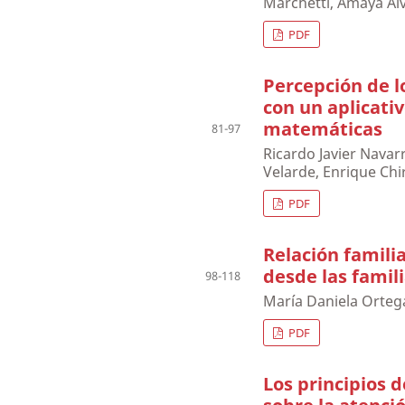
Marchetti, Amaya Al
PDF
Percepción de l
con un aplicati
matemáticas
81-97
Ricardo Javier Nava
Velarde, Enrique Ch
PDF
Relación famili
desde las famil
98-118
María Daniela Orteg
PDF
Los principios d