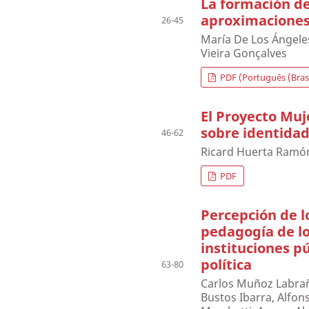
La formación de
aproximaciones 
26-45
María De Los Ángele
Vieira Gonçalves
PDF (Português (Brasi
El Proyecto Muj
sobre identida
46-62
Ricard Huerta Ramó
PDF
Percepción de l
pedagogía de lo
instituciones pú
política
63-80
Carlos Muñoz Labrañ
Bustos Ibarra, Alfo