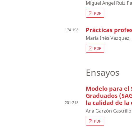
Miguel Angel Ruiz Pa
PDF
Prácticas profe
174-198
María Inés Vazquez,
PDF
Ensayos
Modelo para el
Graduados (SAG)
la calidad de la
201-218
Ana Garzón Castrill
PDF