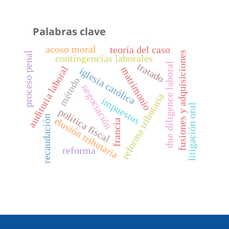
Palabras clave
acoso moral
teoría del caso
fusiones y adquisiciones
proceso penal
contingencias laborales
due diligence laboral
tratado
auditoria laboral
matrimonio
iglesia católica
método
negociación
reforma tributaria
impuestos
litigación oral
política fiscal
recaudación
elusión tributaria
francia
reforma