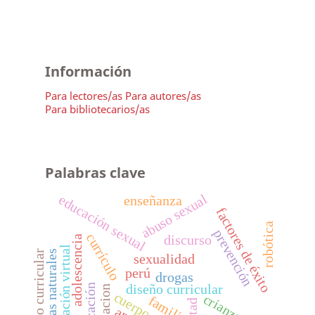
Información
Para lectores/as
Para autores/as
Para bibliotecarios/as
Palabras clave
abuso sexual
educación sexual
enseñanza
factores de éxito
robótica
prevención
currículo
discurso
adolescencia
educación virtual
cambio curricular
ciencias naturales
sexualidad
perú
drogas
diseño curricular
educación
educacion
cuerpo
crianza
familia