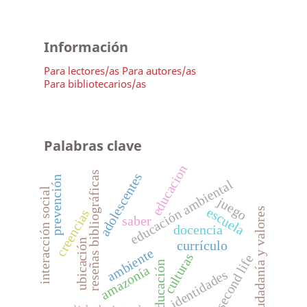
Información
Para lectores/as
Para autores/as
Para bibliotecarios/as
Palabras clave
educacion
reseñas bibliográficas
adolescentes
prevención
educación ambiental
interacción social
juego
escuela
ciudadanía y valores
creencias
saber
docencia
ubicación
currículo
ambiente
culturas
second life
educación
amazonía
identidades