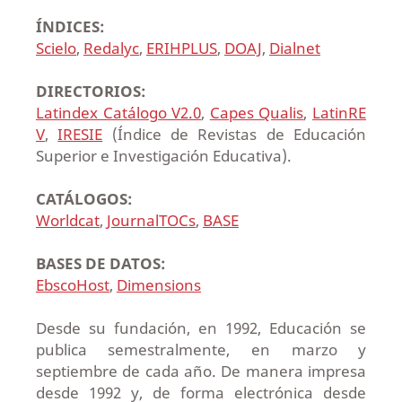
ÍNDICES:
Scielo
,
Redalyc
,
ERIHPLUS
,
DOAJ
,
Dialnet
DIRECTORIOS:
Latindex Catálogo V2.0
,
Capes Qualis
,
LatinRE
V
,
IRESIE
(Índice de Revistas de Educación
Superior e Investigación Educativa).
CATÁLOGOS:
Worldcat
,
JournalTOCs
,
BASE
BASES DE DATOS:
EbscoHost
,
Dimensions
Desde su fundación, en 1992, Educación se
publica semestralmente, en marzo y
septiembre de cada año. De manera impresa
desde 1992 y, de forma electrónica desde